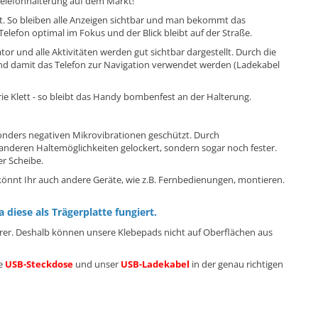
elefonhalterung auf dem Markt!
t. So bleiben alle Anzeigen sichtbar und man bekommt das
elefon optimal im Fokus und der Blick bleibt auf der Straße.
or und alle Aktivitäten werden gut sichtbar dargestellt. Durch die
 und damit das Telefon zur Navigation verwendet werden (Ladekabel
rie Klett - so bleibt das Handy bombenfest an der Halterung.
onders negativen Mikrovibrationen geschützt. Durch
 anderen Haltemöglichkeiten gelockert, sondern sogar noch fester.
er Scheibe.
h könnt Ihr auch andere Geräte, wie z.B. Fernbedienungen, montieren.
 diese als Trägerplatte fungiert.
serer. Deshalb können unsere Klebepads nicht auf Oberflächen aus
re
USB-Steckdose
und unser
USB-Ladekabel
in der genau richtigen