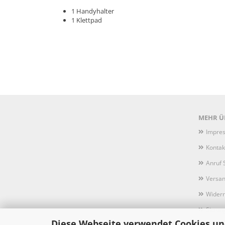
1 Handyhalter
1 Klettpad
MEHR ÜB
Impre
Kontak
Anruf 
Versan
Widerr
Sitzun
Diese Webseite verwendet Cookies un