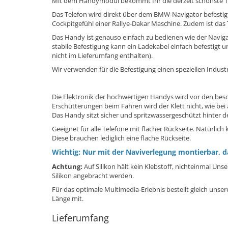
Mit dem Handymodul bekommt Ihr die derzeit schönste T
Das Telefon wird direkt über dem BMW-Navigator befestig
Cockpitgefühl einer Rallye-Dakar Maschine. Zudem ist das T
Das Handy ist genauso einfach zu bedienen wie der Navigat
stabile Befestigung kann ein Ladekabel einfach befestigt
nicht im Lieferumfang enthalten).
Wir verwenden für die Befestigung einen speziellen Indust
Die Elektronik der hochwertigen Handys wird vor den bes
Erschütterungen beim Fahren wird der Klett nicht, wie bei
Das Handy sitzt sicher und spritzwassergeschützt hinter d
Geeignet für alle Telefone mit flacher Rückseite. Natürlic
Diese brauchen lediglich eine flache Rückseite.
Wichtig: Nur mit der
Naviverlegung
montierbar, da
Achtung:
Auf Silikon hält kein Klebstoff, nichteinmal Un
Silikon angebracht werden.
Für das optimale Multimedia-Erlebnis bestellt gleich unse
Länge mit.
Lieferumfang