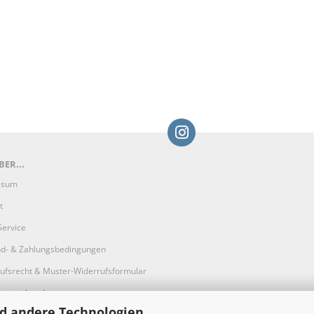
ER...
ssum
t
Service
d- & Zahlungsbedingungen
ufsrecht & Muster-Widerrufsformular
g unterbrochen
d andere Technologien