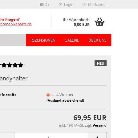
DE
Login
Merkzettel
Ihr Fragen?
Ihr Warenkorb
thronebikeparts.de
0,00 EUR
REZENSIONEN
GALERIE
ÜBER UNS
NEU
andyhalter
eferzeit:
ca. 4 Wochen
(Ausland abweichend)
69,95 EUR
inkl. 19% MwSt. zzgl.
Versand