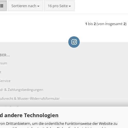
Sortieren nach
pro Seite
Sortieren nach
16 pro Seite
1
bis
2
(von insgesamt
2
)
ER...
ssum
t
Service
d- & Zahlungsbedingungen
ufsrecht & Muster-Widerrufsformular
g unterbrochen
d andere Technologien
on Drittanbietern, um die ordentliche Funktionsweise der Website zu
sphäre und Datenschutz