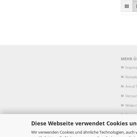
MEHR ÜB
Impre
Kontak
Anruf 
Versan
Widerr
Sitzun
Diese Webseite verwendet Cookies un
AGB
Wir verwenden Cookies und ähnliche Technologien, auch v
Privat