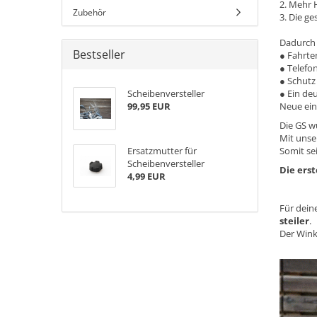
2. Mehr H
Zubehör
3. Die ge
Dadurch 
Bestseller
● Fahrte
● Telefo
● Schutz
Scheibenversteller
● Ein deu
99,95 EUR
Neue ein
Die GS w
Mit unser
Ersatzmutter für
Somit se
Scheibenversteller
Die ers
4,99 EUR
Für dein
steiler
.
Der Wink