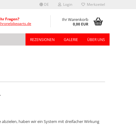
DE
Login
Merkzettel
Ihr Fragen?
Ihr Warenkorb
thronebikeparts.de
0,00 EUR
REZENSIONEN
GALERIE
ÜBER UNS
.
 abzielen, haben wir ein System mit dreifacher Wirkung