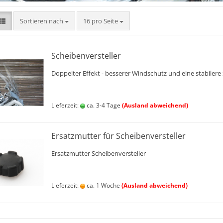
Sortieren nach
pro Seite
Sortieren nach
16 pro Seite
Scheibenversteller
Doppelter Effekt - besserer Windschutz und eine stabilere
Lieferzeit:
ca. 3-4 Tage
(Ausland abweichend)
Ersatzmutter für Scheibenversteller
Ersatzmutter Scheibenversteller
Lieferzeit:
ca. 1 Woche
(Ausland abweichend)