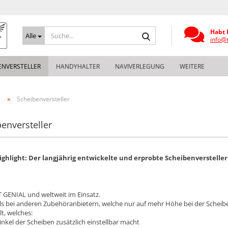
Suche...
Habt 
Alle
info@
ENVERSTELLER
HANDYHALTER
NAVIVERLEGUNG
WEITERE
»
e
Scheibenversteller
enversteller
ghlight: Der langjährig entwickelte und erprobte Scheibenversteller
GENIAL und weltweit im Einsatz.
ls bei anderen Zubehöranbietern, welche nur auf mehr Höhe bei der Scheibe
t, welches:
inkel der Scheiben zusätzlich einstellbar macht