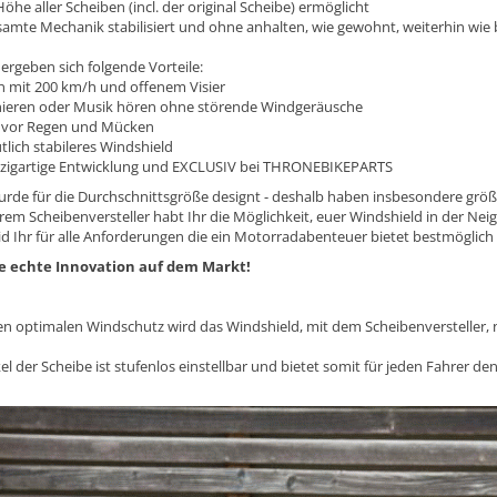
öhe aller Scheiben (incl. der original Scheibe) ermöglicht
samte Mechanik stabilisiert und ohne anhalten, wie gewohnt, weiterhin wie bi
ergeben sich folgende Vorteile:
n mit 200 km/h und offenem Visier
nieren oder Musik hören ohne störende Windgeräusche
 vor Regen und Mücken
tlich stabileres Windshield
zigartige Entwicklung und EXCLUSIV bei THRONEBIKEPARTS
urde für die Durchschnittsgröße designt - deshalb haben insbesondere größ
em Scheibenversteller habt Ihr die Möglichkeit, euer Windshield in der Neig
id Ihr für alle Anforderungen die ein Motorradabenteuer bietet bestmöglich 
te echte Innovation auf dem Markt!
en optimalen Windschutz wird das Windshield, mit dem Scheibenversteller, 
el der Scheibe ist stufenlos einstellbar und bietet somit für jeden Fahre