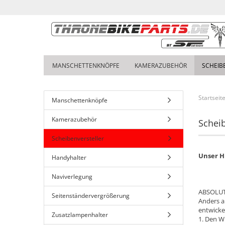
MANSCHETTENKNÖPFE
KAMERAZUBEHÖR
SCHEIB
Startseit
Manschettenknöpfe
Kamerazubehör
Scheib
Scheibenversteller
Unser Hi
Handyhalter
Naviverlegung
ABSOLUT 
Seitenständervergrößerung
Anders a
entwickel
Zusatzlampenhalter
1. Den W